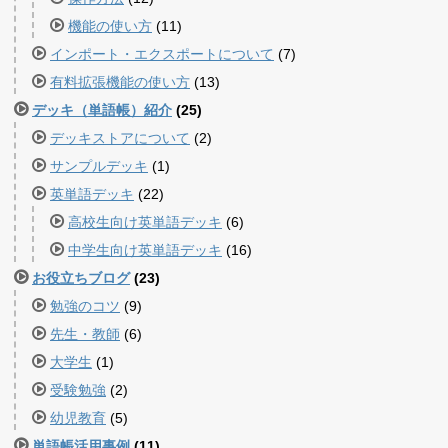
機能の使い方
(11)
インポート・エクスポートについて
(7)
有料拡張機能の使い方
(13)
デッキ（単語帳）紹介
(25)
デッキストアについて
(2)
サンプルデッキ
(1)
英単語デッキ
(22)
高校生向け英単語デッキ
(6)
中学生向け英単語デッキ
(16)
お役立ちブログ
(23)
勉強のコツ
(9)
先生・教師
(6)
大学生
(1)
受験勉強
(2)
幼児教育
(5)
単語帳活用事例
(11)