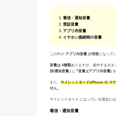
着信・通知音量
受話音量
アプリ内音量
イヤホン接続時の音量
この中の
アプリ内音量 が消音
になって
音量は 4種類
ありますが、操作するボタ
信/通知音量｣
と
｢音量｣(アプリ内音量)
を
また、
サイレントモード(iPhone の 
せん。
サイレントモード になっている場合に
着信・通知音量