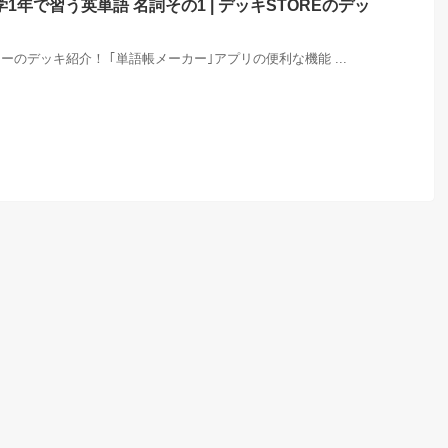
年で習う英単語 名詞その1 | デッキSTOREのデッ
のデッキ紹介！ ｢単語帳メーカー｣アプリの便利な機能 ...