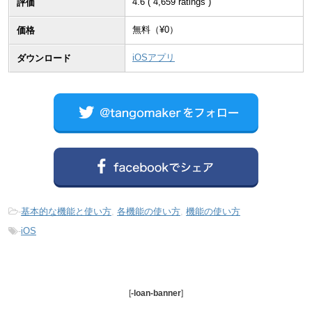
4.6
(
4,659
ratings )
評価
無料（¥
0
）
価格
iOSアプリ
ダウンロード
-
基本的な機能と使い方
,
各機能の使い方
,
機能の使い方
-
iOS
[
-loan-banner
]