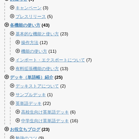
キャンペーン
(3)
プレスリリース
(5)
各機能の使い方
(43)
基本的な機能と使い方
(23)
操作方法
(12)
機能の使い方
(11)
インポート・エクスポートについて
(7)
有料拡張機能の使い方
(13)
デッキ（単語帳）紹介
(25)
デッキストアについて
(2)
サンプルデッキ
(1)
英単語デッキ
(22)
高校生向け英単語デッキ
(6)
中学生向け英単語デッキ
(16)
お役立ちブログ
(23)
勉強のコツ
(9)