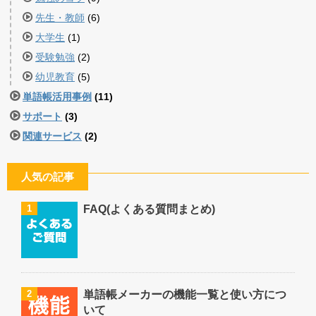
先生・教師
(6)
大学生
(1)
受験勉強
(2)
幼児教育
(5)
単語帳活用事例
(11)
サポート
(3)
関連サービス
(2)
人気の記事
1
FAQ(よくある質問まとめ)
2
単語帳メーカーの機能一覧と使い方につ
いて