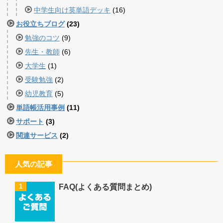
中学生向け英単語デッキ
(16)
お役立ちブログ
(23)
勉強のコツ
(9)
先生・教師
(6)
大学生
(1)
受験勉強
(2)
幼児教育
(5)
単語帳活用事例
(11)
サポート
(3)
関連サービス
(2)
人気の記事
1
FAQ(よくある質問まとめ)