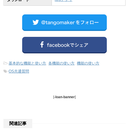
-
基本的な機能と使い方
,
各機能の使い方
,
機能の使い方
-
OS共通質問
[
-loan-banner
]
関連記事