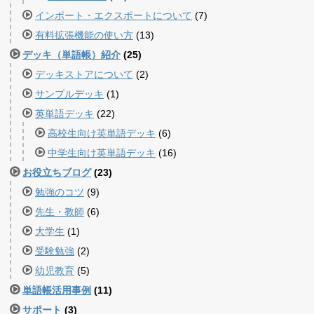
インポート・エクスポートについて
(7)
有料拡張機能の使い方
(13)
デッキ（単語帳）紹介
(25)
デッキストアについて
(2)
サンプルデッキ
(1)
英単語デッキ
(22)
高校生向け英単語デッキ
(6)
中学生向け英単語デッキ
(16)
お役立ちブログ
(23)
勉強のコツ
(9)
先生・教師
(6)
大学生
(1)
受験勉強
(2)
幼児教育
(5)
単語帳活用事例
(11)
サポート
(3)