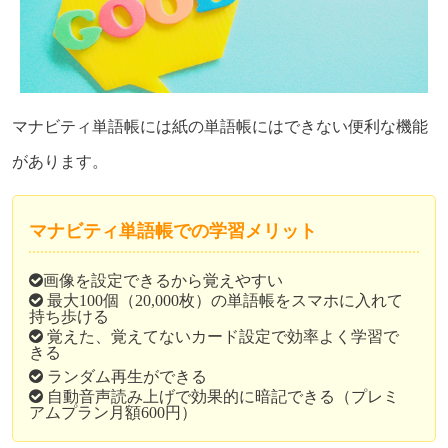
マナビティ単語帳には紙の単語帳にはできない便利な機能
があります。
マナビティ単語帳での学習メリット
画像を設定できるから覚えやすい
最大100個（20,000枚）の単語帳をスマホに入れて
持ち歩ける
覚えた、覚えてないカード設定で効率よく学習で
きる
ランダム再生ができる
自動音声読み上げで効果的に暗記できる（プレミ
アムプラン月額600円）