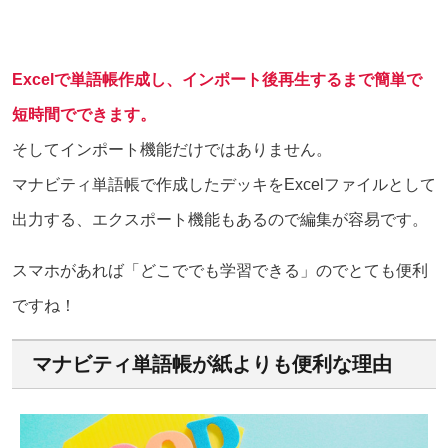
Excelで単語帳作成し、インポート後再生するまで簡単で
短時間でできます。
そしてインポート機能だけではありません。
マナビティ単語帳で作成したデッキをExcelファイルとして
出力する、エクスポート機能もあるので編集が容易です。
スマホがあれば「どこででも学習できる」のでとても便利
ですね！
マナビティ単語帳が紙よりも便利な理由