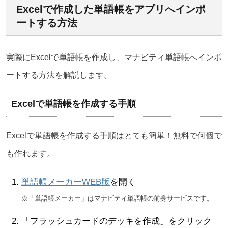
Excelで作成した単語帳をアプリへインポ
ートする方法
実際にExcelで単語帳を作成し、マナビティ単語帳へインポ
ートする方法を解説します。
Excelで単語帳を作成する手順
Excelで単語帳を作成する手順はとても簡単！無料で何個で
も作れます。
単語帳メーカーWEB版
を開く
※「単語帳メーカー」はマナビティ単語帳の前身サービスです。
「フラッシュカードのデッキを作成」をクリック