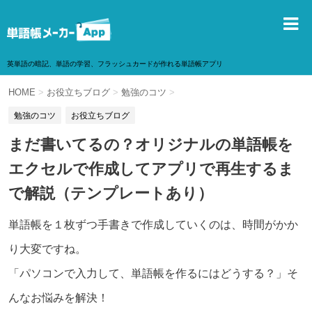
英単語の暗記、単語の学習、フラッシュカードが作れる単語帳アプリ
HOME
>
お役立ちブログ
>
勉強のコツ
>
勉強のコツ
お役立ちブログ
まだ書いてるの？オリジナルの単語帳を
エクセルで作成してアプリで再生するま
で解説（テンプレートあり）
単語帳を１枚ずつ手書きで作成していくのは、時間がかか
り大変ですね。
「パソコンで入力して、単語帳を作るにはどうする？」そ
んなお悩みを解決！