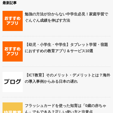
最新記事
勉強の方法が分からない中学生必見！家庭学習で
ぐんぐん成績を伸ばす方法
【幼児・小学生・中学生】タブレット学習・宿題
におすすめの教育アプリ＆サービス10選
【ICT教育】そのメリット・デメリットとは？海外
の導入事例からみる日本の遅れ
フラッシュカードを使った知育は「0歳の赤ちゃ
ん」でもできる？正しい使い方と注意点