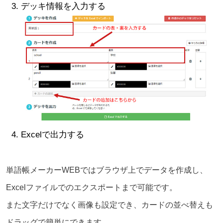
デッキ情報を入力する
Excelで出力する
単語帳メーカーWEBではブラウザ上でデータを作成し、
Excelファイルでのエクスポートまで可能です。
また文字だけでなく画像も設定でき、カードの並べ替えも
ドラッグで簡単にできます。