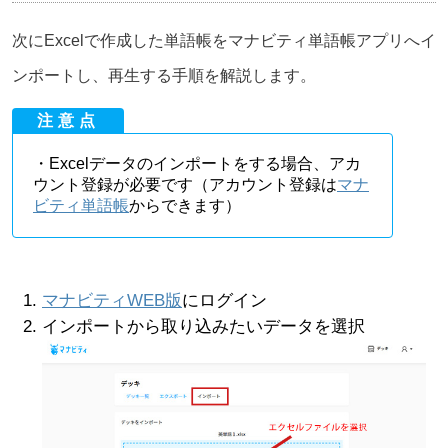
次にExcelで作成した単語帳をマナビティ単語帳アプリへイ
ンポートし、再生する手順を解説します。
注意点
・Excelデータのインポートをする場合、アカ
ウント登録が必要です（アカウント登録は
マナ
ビティ単語帳
からできます）
マナビティWEB版
にログイン
インポートから取り込みたいデータを選択