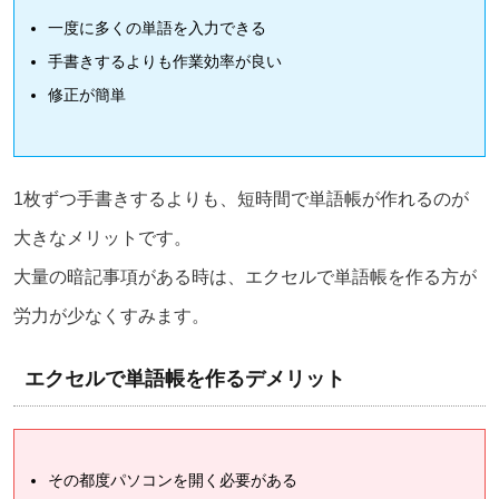
一度に多くの単語を入力できる
手書きするよりも作業効率が良い
修正が簡単
1枚ずつ手書きするよりも、短時間で単語帳が作れるのが
大きなメリットです。
大量の暗記事項がある時は、エクセルで単語帳を作る方が
労力が少なくすみます。
エクセルで単語帳を作るデメリット
その都度パソコンを開く必要がある