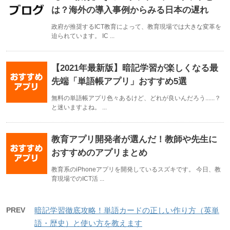
は？海外の導入事例からみる日本の遅れ
政府が推奨するICT教育によって、教育現場では大きな変革を
迫られています。 IC ...
【2021年最新版】暗記学習が楽しくなる最
先端「単語帳アプリ」おすすめ5選
無料の単語帳アプリ色々あるけど、どれが良いんだろう......？
と迷いますよね。 ...
教育アプリ開発者が選んだ！教師や先生に
おすすめのアプリまとめ
教育系のiPhoneアプリを開発しているスズキです。 今日、教
育現場でのICT活 ...
PREV
暗記学習徹底攻略！単語カードの正しい作り方（英単
語・歴史）と使い方を教えます