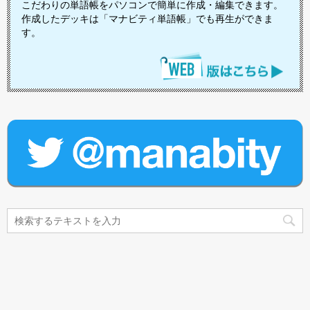
こだわりの単語帳をパソコンで簡単に作成・編集できます。
作成したデッキは「マナビティ単語帳」でも再生ができま
す。