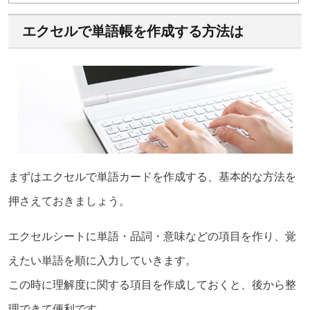
エクセルで単語帳を作成する方法は
まずはエクセルで単語カードを作成する、基本的な方法を
押さえておきましょう。
エクセルシートに単語・品詞・意味などの項目を作り、覚
えたい単語を順に入力していきます。
この時に理解度に関する項目を作成しておくと、後から整
理できて便利です。